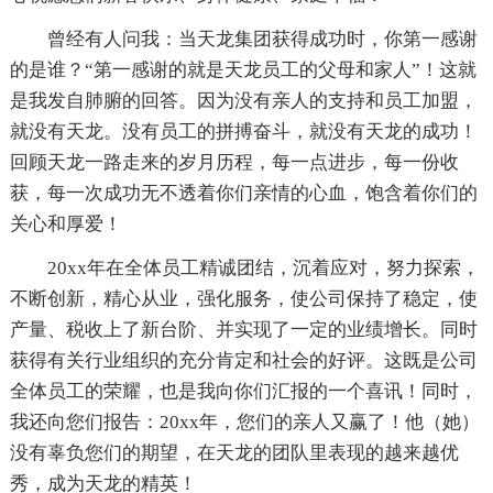
曾经有人问我：当天龙集团获得成功时，你第一感谢
的是谁？“第一感谢的就是天龙员工的父母和家人”！这就
是我发自肺腑的回答。因为没有亲人的支持和员工加盟，
就没有天龙。没有员工的拼搏奋斗，就没有天龙的成功！
回顾天龙一路走来的岁月历程，每一点进步，每一份收
获，每一次成功无不透着你们亲情的心血，饱含着你们的
关心和厚爱！
20xx年在全体员工精诚团结，沉着应对，努力探索，
不断创新，精心从业，强化服务，使公司保持了稳定，使
产量、税收上了新台阶、并实现了一定的业绩增长。同时
获得有关行业组织的充分肯定和社会的好评。这既是公司
全体员工的荣耀，也是我向你们汇报的一个喜讯！同时，
我还向您们报告：20xx年，您们的亲人又赢了！他（她）
没有辜负您们的期望，在天龙的团队里表现的越来越优
秀，成为天龙的精英！