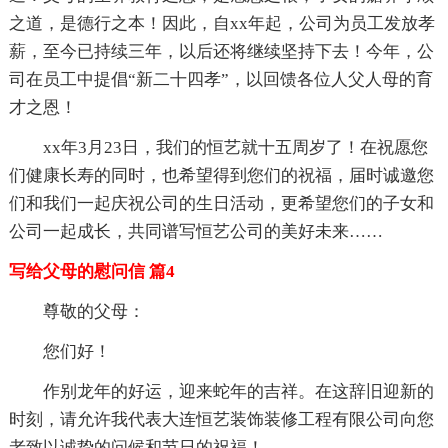
之道，是德行之本！因此，自xx年起，公司为员工发放孝
薪，至今已持续三年，以后还将继续坚持下去！今年，公
司在员工中提倡“新二十四孝”，以回馈各位人父人母的育
才之恩！
xx年3月23日，我们的恒艺就十五周岁了！在祝愿您
们健康长寿的同时，也希望得到您们的祝福，届时诚邀您
们和我们一起庆祝公司的生日活动，更希望您们的子女和
公司一起成长，共同谱写恒艺公司的美好未来……
写给父母的慰问信 篇4
尊敬的父母：
您们好！
作别龙年的好运，迎来蛇年的吉祥。在这辞旧迎新的
时刻，请允许我代表大连恒艺装饰装修工程有限公司向您
老致以诚挚的问候和节日的祝福！