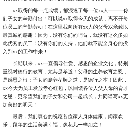
xx取得的每一点成绩，都浸透了每一位xx人———你
们子女的辛勤付出！可以说xx取得今天的成就，离不开每
位员工的辛勤劳动！在这里我向所有xx人的父母双亲致以
最真诚的感谢！因为，没有你们的哺育，就没有这么多如
此优秀的员工！没有你们的支持，他们就不能全身心的投
入到xx的工作中来！
长期以来，xx一直倡导仁爱、感恩的企业文化，特别
重视对德行的教育，尤其是孝道！父母的生养教育之恩，
是感恩之根；子女的赡养孝顺之道，是德行之本！因此，
xx今天为员工发放孝心红包，以回馈各位人父人母的育才
之恩，更希望我们的子女和公司一起成长，共同谱写xx更
加美好的明天！
最后，我们衷心的祝愿各位家人身体健康，阖家欢
乐，鼠年的生活美满幸福，像花儿一样灿烂！