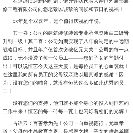
在这辞旧迎新的时刻，请允许我代表大连恒艺装饰装
修工程有限公司向您老致以诚挚的问候和节日的祝福！
xx年是个双喜年，是个值得庆祝的年份。
其一喜：公司的建筑装修装饰专业承包资质由二级晋
升到一级！其二喜：公司如期实现了八年前制定的中远期
战略目标，并且年产值首次突破亿元大关！公司的每一点
成绩，无不浸透了每一位员工———您们子女的辛勤付
出！可以说恒艺今天这座大厦，是每位员工的心血筑就！
在这里我向所有员工的父母双亲致以最真诚的感谢！因
为，没有您们的哺育，就没有恒艺这么多如此优秀的员
工！
没有您们的支持，他们就不能全身心的投入到恒艺的
工作中来！恒艺的每一砖每一瓦上也闪烁着您们的光辉！
古语云：百善孝为先！公司一向重视德行，尤重孝
道！父母的生养教育之恩，是感恩之根；子女的赡养孝顺