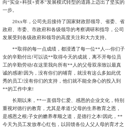
向“实业+科技+资本”发展模式转型的道路上迈出了坚实的
一步。
20xx年，公司先后接待了国家财政部领导、省委、省
政府、市委、市政府和各级领导的考察调研和指导，公司
发展受到各级政府和领导的高度关注和大力支持。
**取得的每一点成绩，都浸透了每一位**人---你们子
女的辛勤付出!可以说**取得今天的成就，离不开每位员
工的辛勤劳动!在这里我向所有**人的父母双亲致以最真
诚的感谢!因为，没有你们的哺育，就没有这么多如此优
秀的员工!没有你们的支持，他们就不能全身心的投入到
**的工作中来!
长期以来，**一直倡导仁爱、感恩的企业文化，特别
重视对德行的教育，尤其是孝道!父母的生养教育之恩，
是感恩之根;子女的赡养孝顺之道，是德行之本!因此，**
今天为员工发放孝心红包，以回馈各位人父人母的育才之