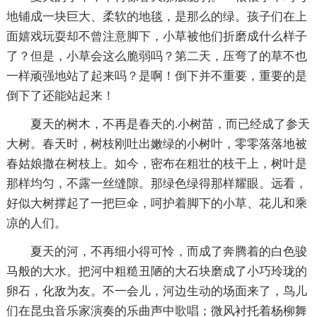
地铺成一块巨大、柔软的地毯，是那么的绿。孩子们在上
面嬉戏玩耍却不曾注意脚下，小草被他们折磨成什么样子
了？但是，小草会这么脆弱吗？第二天，压弯了的草不也
一样顽强地站了起来吗？是啊！倒下并不重要，重要的是
倒下了还能站起来！
夏天的树木，不再是春天的.小树苗，而已经成了参天
大树。春天时，树枝刚吐出嫩绿的小树叶，零零落落地被
春姑娘撒在树枝上。如今，密布在粗壮的枝干上，树叶是
那样均匀，不露一丝缝隙。那绿色绿得那样耀眼。远看，
好似大树撑起了一把巨伞，呵护着脚下的小草、花儿和乘
凉的人们。
夏天的河，不再细小得可怜，而成了奔腾着的白色骏
马般的大水。把河中粗糙丑陋的大石块磨成了小巧玲珑的
卵石，化敌为友。不一会儿，河边生动的场面来了，鸟儿
们在昆虫音乐家演奏的乐曲声中歌唱；微风衬托着杨柳舞