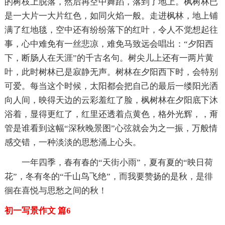
的树枝上脱落，然后再空中舞蹈，落到了地上。枫树林已
是一大片一大片红色，如同火焰一般。走进枫林，地上铺
满了红地毯，空中还有纷纷落下的红叶，令人不觉想起往
事，心中难免有一丝悲凉，难免马致远会唱出：“夕阳西
下，断肠人在天涯”的千古名句。树尖儿上还有一两片黄
叶，此时树林已是寂静无声。树林在夕阳西下时，会特别
可爱。每当这个时候，太阳都会把自己的最后一缕阳光洒
向人间，映得天边的云彩羞红了脸，枫树林在夕阳底下沐
浴着，显得更红了，红里还透着点黄色，格外光辉，，甭
管是谁看到这幅“深秋晚景图”心弦就会为之一振，万般情
感交错，一种淡淡的思愁涌上心头。
一年四季，春有春的“天街小雨”，夏有夏的“映日荷
花”，冬有冬的“千山鸟飞绝”，而我要赞扬的是秋，是徘
徊在喜悦与思愁之间的秋！
初一写景作文 篇6