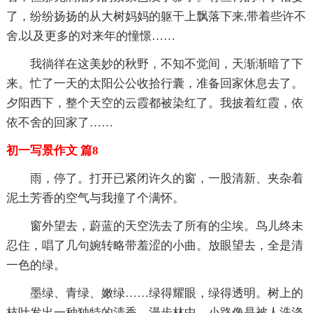
了，纷纷扬扬的从大树妈妈的躯干上飘落下来,带着些许不
舍,以及更多的对来年的憧憬……
我徜徉在这美妙的秋野，不知不觉间，天渐渐暗了下
来。忙了一天的太阳公公收拾行囊，准备回家休息去了。
夕阳西下，整个天空的云霞都被染红了。我披着红霞，依
依不舍的回家了……
初一写景作文 篇8
雨，停了。打开已紧闭许久的窗，一股清新、夹杂着
泥土芳香的空气与我撞了个满怀。
窗外望去，蔚蓝的天空洗去了所有的尘埃。鸟儿终未
忍住，唱了几句婉转略带羞涩的小曲。放眼望去，全是清
一色的绿。
墨绿、青绿、嫩绿……绿得耀眼，绿得透明。树上的
枝叶发出一种独特的清香。漫步林中，小路像是被人洗涤