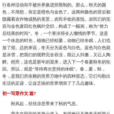
行各种活动却不被外界换进所限制的。那么，秋天的颜
色，不用想，肯定是橙色与金色了。这两种颜色的背后都
隐藏着农作物成熟的美景，农民丰收的喜悦。农民们的笑
容与金色麦田红色枫叶交织，构成了一幅画，称为“努力
后结果的时间”。冬，一个寒冷得令人懒惰的季节。这是
一个休息的时光，植物已经枯萎，动物已经冬眠，人们也
放了假。总的来说，冬天分为蓝色与白色。蓝色与白色就
是冰雪，把我们的视野完全吞没，既让人抖擞，又让人陶
醉。然而，这也是新年的迎来，进入下一个春夏秋冬的轮
回。所以，就是“等待再次坚持的休眠”。春，夏，秋，
冬，是我们所依赖的世界万物中的四种形态，它们勾勒出
生活的足迹，让这乏味的世界增添了了几点趣味。
初一写景作文 篇7
秋风起，丝丝凉意带来了秋的气息。
我走在田间的羊肠小道上，发现她已不像春天时那么