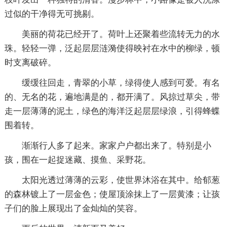
过似的干净得无可挑剔。
美丽的荷花已经开了。荷叶上还聚着些流转无力的水
珠。轻轻一弹，泛起层层涟漪使得映衬在水中的柳绿，顿
时支离破碎。
缓缓往回走，青翠的小草，绿得使人感到可爱。有名
的、无名的花，遍地满是的，都开满了。风掠过草尖，带
走一层薄薄的泥土，绿色的海洋泛起层层绿浪，引得蜂蝶
围着转。
渐渐行人多了起来。家家户户都出来了。特别是小
孩，围在一起捉迷藏、摸鱼、采野花。
太阳光透过薄薄的云彩，使世界沐浴在其中。给郁葱
的森林镀上了一层金色；使屋顶涂抹上了一层黄漆；让孩
子们的脸上展现出了金灿灿的笑容。