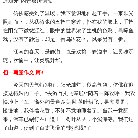
近却无”的景象所惆怅。
仿佛感受到了温暖，我下意识地伸起了手。一束阳光
照射而下，从我微张的五指中穿过，扑在我的脸上，手指
在阳光下微微泛红，眼中的世界浓了生机的色彩，鸟啼鱼
戏，没有了静溢，却是一番鸟语花香。风采另有一番。
江南的春天，是静溢，也是欢愉。静溢中，让灵魂沉
淀，欢愉中，让灵魂升华。
初一写景作文 篇3
今天的天气特别好，阳光灿烂，秋高气爽，仿佛在迎
接这特殊的日子。“去游百丈飞瀑啦!”随着一阵欢呼，我欢
快地上了车。窗外的景色多美啊!落叶纷飞，果实累累，
慢慢地，我伴着花香，不知不觉地睡着了。当我一觉醒
来，汽车已蜗行在山道上，树叶丛丛，小溪淙淙。我们过
了山道，便到了百丈飞瀑的“起跑线”了。