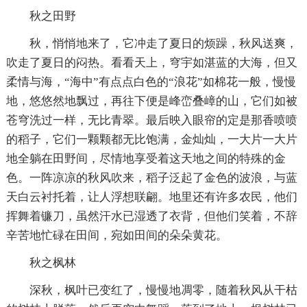
秋之田野
秋，悄悄地来了，它冲走了夏日的烦躁，秋风送爽，
吹走了夏日的闷热。看看天上，穹宇如湛蓝的大海，但又
柔情与海，“海中”有点点白色的“浪花”如棉花一般，慢慢
地，悠悠然地飘过，再往下便是峰峦叠嶂的山，它们如被
苍穹洗过一样，无比青翠。最后映入眼帘的定是那香喷喷
的稻子，它们一颗颗都无比饱满，金灿灿，一大片一大片
地全躺在田野间，尽情地享受着这天地之间的特殊的金
色。一阵凉凉的秋风吹来，稻子泛起了金色的波浪，与蓝
天白云衬托着，让人浮想联翩。地里还有许多农民，他们
挥舞着镰刀，虽然汗水已湿透了衣背，但他们笑着，不辞
辛苦地忙碌在田间，宛如田间的朵朵黄花。
秋之枫林
深秋，枫叶已变红了，慢慢地凋零，随着秋风从干枯