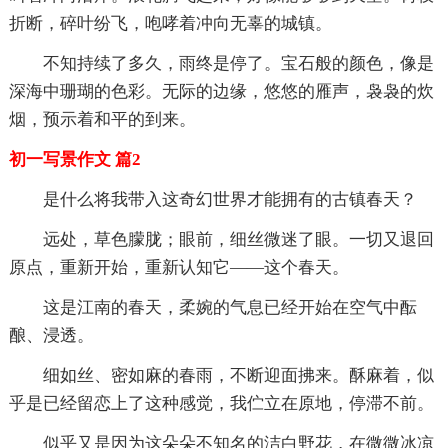
折断，碎叶纷飞，咆哮着冲向无辜的城镇。
不知持续了多久，雨终是停了。宝石般的颜色，像是
深海中珊瑚的色彩。无际的边缘，悠悠的雁声，袅袅的炊
烟，预示着和平的到来。
初一写景作文 篇2
是什么将我带入这奇幻世界才能拥有的古镇春天？
远处，草色朦胧；眼前，细丝微迷了眼。一切又退回
原点，重新开始，重新认知它——这个春天。
这是江南的春天，柔婉的气息已经开始在空气中酝
酿、浸透。
细如丝、密如麻的春雨，不断迎面拂来。酥麻着，似
乎是已经留恋上了这种感觉，我伫立在原地，停滞不前。
似乎又是因为这朵朵不知名的洁白野花，在微微冰凉