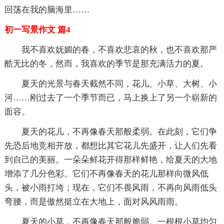
回荡在我的脑海里……
初一写景作文 篇4
我不喜欢妩媚的春，不喜欢悲哀的秋，也不喜欢那严
酷无比的冬，然而，我喜欢的季节是那充满活力的夏。
夏天的光景与春天截然不同，花儿、小草、大树、小
河……刚过去了一个季节而已，马上换上了另一个崭新的
面容。
夏天的花儿，不再像春天那般柔弱。在此刻，它们争
先恐后地竞相开放，都想比其它花儿先盛开，让人们先看
到自己的美丽。一朵朵鲜花开得那样鲜艳，给夏天的大地
增添了几分色彩。它们不再像春天的花儿那样向微风低
头，被小雨打垮；现在，它们不畏风雨，不再向风雨低头
弯腰，而是傲然挺立在大地上，面对风风雨雨。
夏天的小草，不再像春天那般脆弱。一根根小草均匀