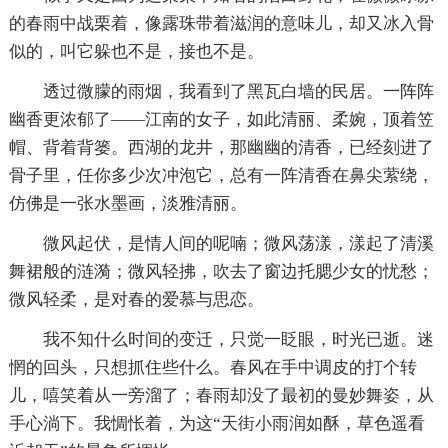
的春雨中战栗着，像露珠带着滋润的意味儿，却又冰入骨
似的，叫它躲也不是，接也不是。
透过微朦的雨烟，我看到了黑瓦白墙的民居。一阵阵
幽香更浓郁了——江南的女子，如此清丽、柔婉，顶着笠
帽、背着背篓。西湖的龙井，那幽幽的清香，已经刻进了
骨子里，任你多少次冲泡它，总有一阵清香在鼻尖萦绕，
仿佛是一张水墨画，淡雅清丽。
微风起伏，是情人间的呢喃；微风荡漾，漾起了清溪
舞裙般的涟漪；微风轻拂，吹去了窗边托腮少女的忧愁；
微风轻柔，是对春的爱慕与思恋。
我不知什么时间的变迁，只觉一眨眼，时光已逝。迷
惘的回头，只想抓住些什么。春风在手中调皮的打个转
儿，嘻笑着从一旁溜了；春雨却没了最初的曼妙舞姿，从
手心淌下。我惆怅着，为这“天街小雨润如酥，草色遥看