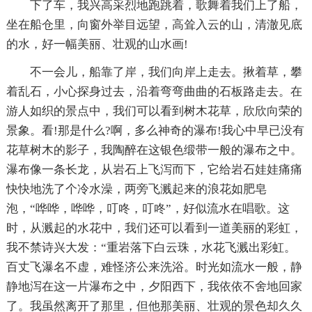
下了车，我兴高采烈地跑跳着，歌舞着我们上了船，
坐在船仓里，向窗外举目远望，高耸入云的山，清澈见底
的水，好一幅美丽、壮观的山水画!
不一会儿，船靠了岸，我们向岸上走去。揪着草，攀
着乱石，小心探身过去，沿着弯弯曲曲的石板路走去。在
游人如织的景点中，我们可以看到树木花草，欣欣向荣的
景象。看!那是什么?啊，多么神奇的瀑布!我心中早已没有
花草树木的影子，我陶醉在这银色缎带一般的瀑布之中。
瀑布像一条长龙，从岩石上飞泻而下，它给岩石娃娃痛痛
快快地洗了个冷水澡，两旁飞溅起来的浪花如肥皂
泡，“哗哗，哗哗，叮咚，叮咚”，好似流水在唱歌。这
时，从溅起的水花中，我们还可以看到一道美丽的彩虹，
我不禁诗兴大发：“重岩落下白云珠，水花飞溅出彩虹。
百丈飞瀑名不虚，难怪济公来洗浴。时光如流水一般，静
静地泻在这一片瀑布之中，夕阳西下，我依依不舍地回家
了。我虽然离开了那里，但他那美丽、壮观的景色却久久