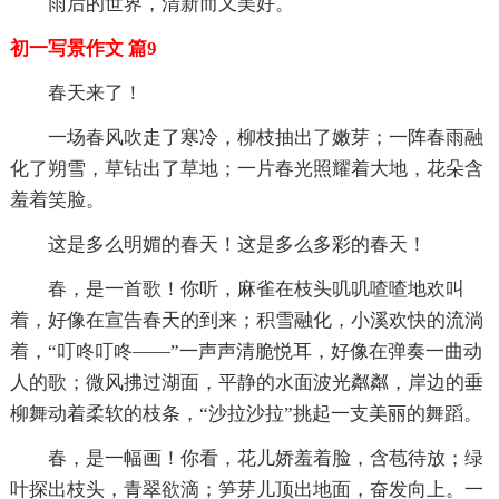
雨后的世界，清新而又美好。
初一写景作文 篇9
春天来了！
一场春风吹走了寒冷，柳枝抽出了嫩芽；一阵春雨融
化了朔雪，草钻出了草地；一片春光照耀着大地，花朵含
羞着笑脸。
这是多么明媚的春天！这是多么多彩的春天！
春，是一首歌！你听，麻雀在枝头叽叽喳喳地欢叫
着，好像在宣告春天的到来；积雪融化，小溪欢快的流淌
着，“叮咚叮咚——”一声声清脆悦耳，好像在弹奏一曲动
人的歌；微风拂过湖面，平静的水面波光粼粼，岸边的垂
柳舞动着柔软的枝条，“沙拉沙拉”挑起一支美丽的舞蹈。
春，是一幅画！你看，花儿娇羞着脸，含苞待放；绿
叶探出枝头，青翠欲滴；笋芽儿顶出地面，奋发向上。一