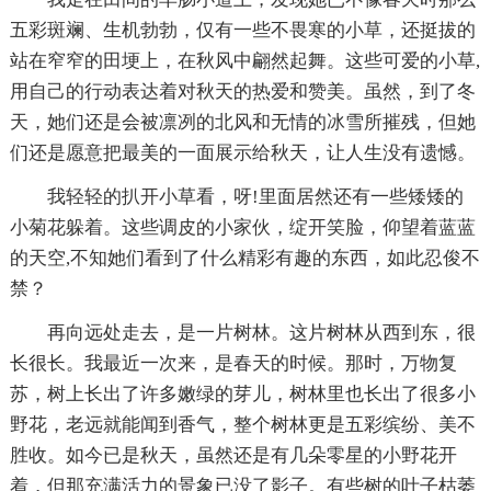
五彩斑斓、生机勃勃，仅有一些不畏寒的小草，还挺拔的
站在窄窄的田埂上，在秋风中翩然起舞。这些可爱的小草,
用自己的行动表达着对秋天的热爱和赞美。虽然，到了冬
天，她们还是会被凛冽的北风和无情的冰雪所摧残，但她
们还是愿意把最美的一面展示给秋天，让人生没有遗憾。
我轻轻的扒开小草看，呀!里面居然还有一些矮矮的
小菊花躲着。这些调皮的小家伙，绽开笑脸，仰望着蓝蓝
的天空,不知她们看到了什么精彩有趣的东西，如此忍俊不
禁？
再向远处走去，是一片树林。这片树林从西到东，很
长很长。我最近一次来，是春天的时候。那时，万物复
苏，树上长出了许多嫩绿的芽儿，树林里也长出了很多小
野花，老远就能闻到香气，整个树林更是五彩缤纷、美不
胜收。如今已是秋天，虽然还是有几朵零星的小野花开
着，但那充满活力的景象已没了影子。有些树的叶子枯萎