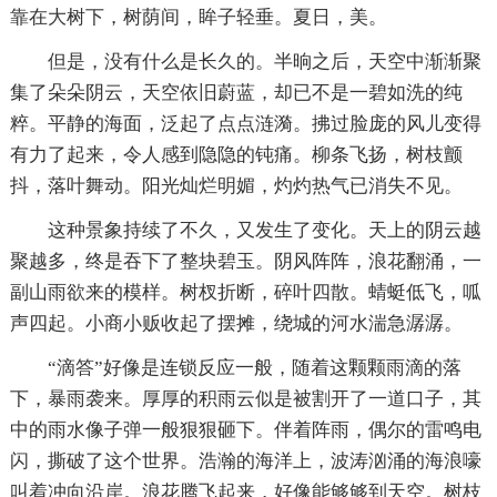
靠在大树下，树荫间，眸子轻垂。夏日，美。
但是，没有什么是长久的。半晌之后，天空中渐渐聚
集了朵朵阴云，天空依旧蔚蓝，却已不是一碧如洗的纯
粹。平静的海面，泛起了点点涟漪。拂过脸庞的风儿变得
有力了起来，令人感到隐隐的钝痛。柳条飞扬，树枝颤
抖，落叶舞动。阳光灿烂明媚，灼灼热气已消失不见。
这种景象持续了不久，又发生了变化。天上的阴云越
聚越多，终是吞下了整块碧玉。阴风阵阵，浪花翻涌，一
副山雨欲来的模样。树杈折断，碎叶四散。蜻蜓低飞，呱
声四起。小商小贩收起了摆摊，绕城的河水湍急潺潺。
“滴答”好像是连锁反应一般，随着这颗颗雨滴的落
下，暴雨袭来。厚厚的积雨云似是被割开了一道口子，其
中的雨水像子弹一般狠狠砸下。伴着阵雨，偶尔的雷鸣电
闪，撕破了这个世界。浩瀚的海洋上，波涛汹涌的海浪嚎
叫着冲向沿岸。浪花腾飞起来，好像能够够到天空。树枝