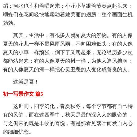
蹈；河水也咐和着唱起来；小花小草跟着节奏点起头来；
蝴蝶们在花间轻快地扇动着她美丽的翅膀；整个画面生机
勃勃。
其实，生活中，有很多人就如夏天的景物。有的人像
夏天的花儿一样不畏风雨风雨，不向困难低头；有的人像
夏天的小草一样顽强，倒下了又爬起来，无论经历多少次
都能站起来；有的人像夏天的树一样，为他人遮风挡雨；
有的人像夏天的河一样把心灵丑恶的人变化成善良的人。
这就是夏！
初一写景作文 篇5
这世间，四季幻化，春夏秋冬，每个季节都有自己特
有的风韵，而在这四季中，秋天是最能深入人的眼帘的，
与之俱来的既是丰收的喜悦，有是那看见落叶而发自内心
的细细忧愁。