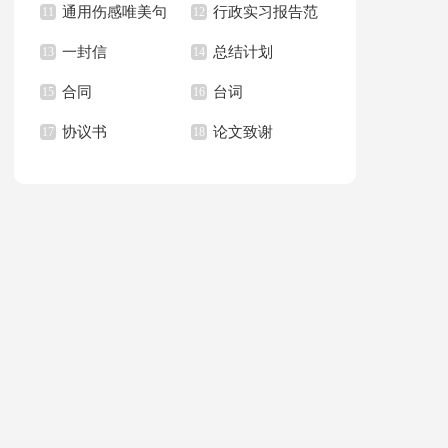
通用伤感唯美句
行政实习报告范
范文九篇
11
职信3篇
12
65句
一封信
总结计划
子合集88条
13
文合集10篇
14
合同
台词
15
16
协议书
论文致谢
17
18