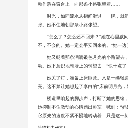
动作趴在窗台上，向那条小路张望着……
时光，如同流水从指间滑过，一愰，就
张。她不住地朝那条小路张望。
“怎么了？怎么还不回来？”她在心里默
不，不会的。她一定会平安回来的。”她一边
她又朝着那条洒满银色月光的小路望去，
动。她下意识地朝墙上的钟望去，“快十点了
她关了灯，准备上床睡觉。又是一缕轻
亮。这不禁让她想起了李白的“床前明月光，
楼道里响起的脚步声，打断了她的思绪，
她抑制不住激动的心情跑出卧室，喊到：“妈
它原先的速度不紧不慢地转动着，只是这一
等待初中作文3