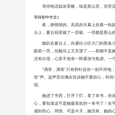
等待电话如浓茶般，味是那么苦，但苦
等待初中作文2
夜，静悄悄的。高高的天幕上挂着一轮
台上，窗台宛若镀了一层银。一切都是那么
她趴在窗台上，向通往小区大门的那条
眼前一亮，但她马上又失望了——那都不是
没有出现，心里不免有一阵紧张与焦虑。一
“滴答，滴答”只有秒针还在一刻不停地
答”声。这声音仿佛在告诉她不要担心，时间
现。
她进了书房，打开了灯，拿了本书，坐
心，要知道这可是她最喜欢的一本书了！在
感到伤心、同情。可是今天，她没有。她的