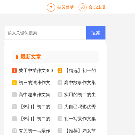
会员登录
会员注册
最新文章
关于中学作文300
【精选】初一的
1
2
初三的滋味作文
高中故事作文集
字三篇
3
作文集合六篇
4
高中趣事作文集
实用的初二的生
锦集十篇
5
锦八篇
6
【热门】初二的
为自己喝彩优秀
合6篇
7
活作文集锦十篇
8
【热门】初二的
初一写景作文集
生活作文集合6篇
9
作文
10
有关初一写景作
【推荐】妇女节
我的作文汇编七篇
11
合九篇
12