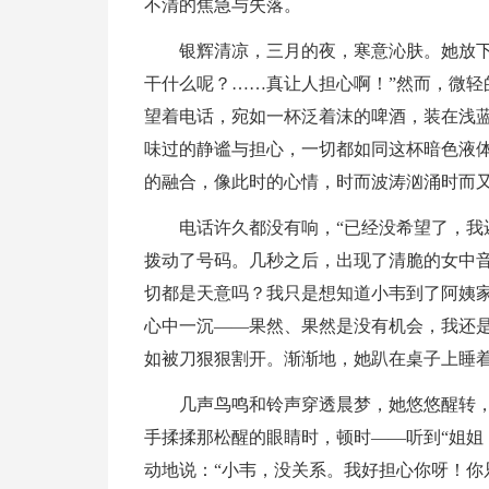
不清的焦急与失落。
银辉清凉，三月的夜，寒意沁肤。她放下
干什么呢？……真让人担心啊！”然而，微轻
望着电话，宛如一杯泛着沫的啤酒，装在浅
味过的静谧与担心，一切都如同这杯暗色液
的融合，像此时的心情，时而波涛汹涌时而
电话许久都没有响，“已经没希望了，我
拨动了号码。几秒之后，出现了清脆的女中音
切都是天意吗？我只是想知道小韦到了阿姨家
心中一沉——果然、果然是没有机会，我还
如被刀狠狠割开。渐渐地，她趴在桌子上睡
几声鸟鸣和铃声穿透晨梦，她悠悠醒转
手揉揉那松醒的眼睛时，顿时——听到“姐姐
动地说：“小韦，没关系。我好担心你呀！你