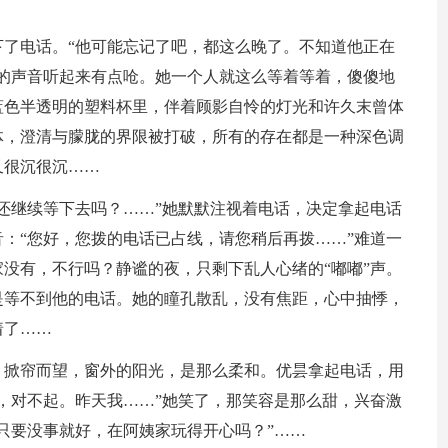
了电话。“他可能忘记了吧，都这么晚了。不知道他正在
的声音听起来有点呛。她一个人就这么等着等着，傻傻地
蓝色半透明的塑料杯里，伴着顾影自怜的灯光和许久末曾体
体，澄清与朦胧的界限被打破，所有的存在都是一种深色调
又很沉很沉……
还继续等下去吗？……”她默默注视着电话，决定拿起电话
：“您好，您拨的电话已占线，请您稍后再拨……”难道一
没有，不行吗？静谧的夜，只剩下乱人心绪的“嘟嘟”声。
是等不到他的电话。她的瞳孔散乱，没有焦距，心中抽悸，
着了……
，掀帘而望，窗外的阳光，是那么柔和。优昙拿起电话，用
，对不起。昨天我……”她笑了，那笑容是那么甜，兴奋激
只要没事就好，在阿姨家玩得开心吗？”……