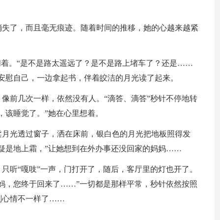
消失了，而且毫无痕迹。随着时间的推移，她的心越来越紧
问着。“是不是路太遥远了？是不是路上堵车了？还是……
安慰自己，一边拿起书，伴着皎洁的月光读了起来。
像前几次一样，依然没有人。“滴答、滴答”秒针不停地转
，该睡觉了。”她在心里想着。
柔月光透过窗子，洒在床前，银白色的月光把地板照得发
疑是地上霜，”让她想到在外办事还没回家的妈妈……
只听“嘎吱”一声，门打开了，随后，客厅里的灯也开了。
妈，您终于回来了……”一切都是那样平常，秒针依然按照
刻心情不一样了……