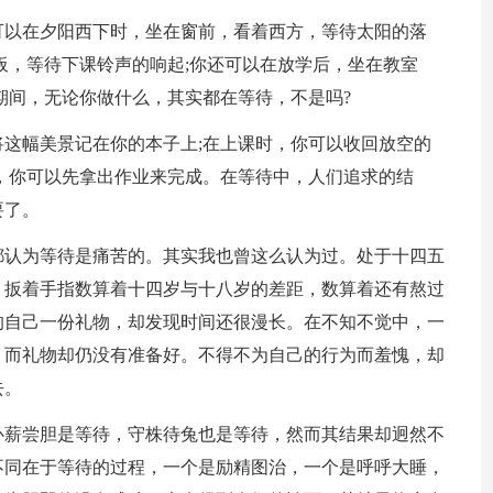
可以在夕阳西下时，坐在窗前，看着西方，等待太阳的落
板，等待下课铃声的响起;你还可以在放学后，坐在教室
期间，无论你做什么，其实都在等待，不是吗?
这幅美景记在你的本子上;在上课时，你可以收回放空的
，你可以先拿出作业来完成。在等待中，人们追求的结
要了。
都认为等待是痛苦的。其实我也曾这么认为过。处于十四五
，扳着手指数算着十四岁与十八岁的差距，数算着还有熬过
的自己一份礼物，却发现时间还很漫长。在不知不觉中，一
，而礼物却仍没有准备好。不得不为自己的行为而羞愧，却
去。
卧薪尝胆是等待，守株待兔也是等待，然而其结果却迥然不
不同在于等待的过程，一个是励精图治，一个是呼呼大睡，