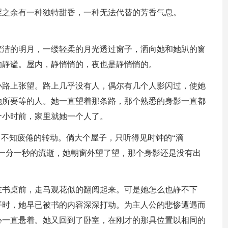
涩之余有一种独特甜香，一种无法代替的芳香气息。
皎洁的明月，一缕轻柔的月光透过窗子，洒向她和她趴的窗
的静谧。屋内，静悄悄的，夜也是静悄悄的。
小路上张望。路上几乎没有人，偶尔有几个人影闪过，使她
她所要等的人。她一直望着那条路，那个熟悉的身影一直都
个小时前，家里就她一个人了。
，不知疲倦的转动。倘大个屋子，只听得见时钟的“滴
一分一秒的流逝，她朝窗外望了望，那个身影还是没有出
在书桌前，走马观花似的翻阅起来。可是她怎么也静不下
平时，她早已被书的内容深深打动。为主人公的悲惨遭遇而
心一直悬着。她又回到了卧室，在刚才的那具位置以相同的