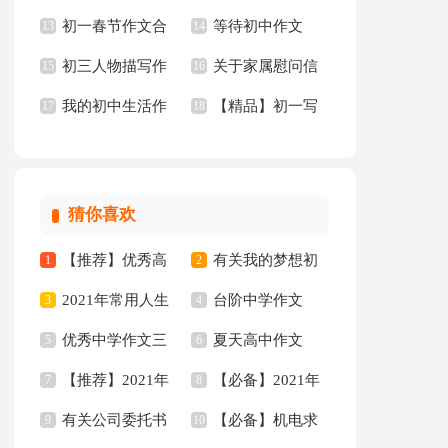
初一春节作文合
等待初中作文
文300字4篇
13
慰问信三篇
14
初三人物描写作
关于家属慰问信
集八篇
15
【精】
16
我的初中生活作
【精品】初一写
文3篇
17
模板8篇
18
文(通用15篇)
景作文300字集锦10
篇
猜你喜欢
【推荐】优秀高
有关我的梦想初
1
2
2021年常用人生
台阶中学作文
中作文集锦六篇
3
二作文集锦六篇
4
优秀中学作文三
夏天高中作文
唯美的句子摘录50句
5
6
【推荐】2021年
【必备】2021年
篇
7
8
有关公司委托书
【必备】机电求
伤感唯美的句子合集
9
唯美句子集合90句
10