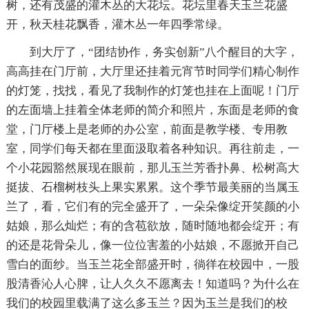
树，还有茂盛的灌木丛的大花坛。花坛里春天玉兰花盛
开，秋天桂花飘香，灌木丛一年四季常绿。
到大厅了，“团结协作，务实创新”八个醒目的大字，
高高挂在门厅前，大厅里还挂着元宵节时同学们精心制作
的灯笼，找找，看见了我制作的灯笼也挂在上面呢！门厅
的左面墙上挂着全体老师的简介和照片，东面是老师的食
堂，门厅楼上是老师的办公室，前面是教学楼、专用教
室，同学们每天都在里面汲取着各种知识。再往前走，一
个小花园豁然展现在眼前，那儿玉兰芳香扑鼻、松树高大
挺拔、石榴树枝头上果实累累。这个季节最美丽的当属玉
兰了，看，它们有的完全盛开了，一朵朵像绽开笑颜的小
姑娘，那么灿烂；有的含苞欲放，随时随地都会绽开；有
的还是花骨朵儿，像一位位害羞的小姑娘，不愿掀开自己
雪白的面纱。当玉兰花全部盛开时，徜徉在校园中，一股
股清香沁人心脾，让人久久不愿离去！知道吗？为什么在
我们的校园里载满了这么多玉兰？因为玉兰是我们的校