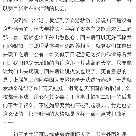
以明目张胆在外活动的机会。
说到外出出游，就想到了春游秋游。据说初三是没有
这些活动的，但去年校长室学会了资本主义欺压农民工的
那一套，居然想出了外出散散心，回来后可以更好压榨我
们的狠招。其原理基本与草鸡散养相同。就算我们知道出
去玩了之后，会有一堆类似于日记游记之类的作业等着我
们。我们也义无反顾的向往这那一片蓝蓝的天空。只要能
让我们出去玩玩，回来后让跳火坑也跳了。更有意思的
是，上届初三的同学因为要区统考无法进行春游，于是就
发动全体绑了N个雨天娃娃，诅咒老天下雨春游取消，全
校都玩不成。用心何其歹毒！！这事儿被初二初一的后辈
们不齿了很久。不过如果要我初三碰到这事儿，肯定也会
这么做的。那个时候的人格就是这样一点一点被扭曲滴
~~~~~
初三的生活可以编成鬼故事吓人了。我在外面补课