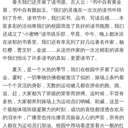
春天我们还开展了读书接。古人云：“书中自有黄金
屋，书中自有颜如玉。”我们的灵魂在一次次的读书中得
到了升华。读书节中，我们买书、品书、写读后感……丰
富多彩的活动将我们的校园营造了良好的读书氛围，我们
还成立了“小蜜蜂”读书俱乐部，早晨、中午、晚上都沐浴
在浓郁的书香里。我们还有幸见到了好几位著名作家，杨
红樱，曹文轩，金波……从这些作家的一次次精彩的讲座
中我们悟出了许多读书的真知，更爱读书了。
夏天，是一个火热的季节，我们在校园中开展了运动
会。霎时，一切事物仿佛都被激活了似的，操场上条约着
一个个灵活的身影，无数的运动健儿都在拼命的跑、跳、
追、赶，大家都为了班级的荣誉而拼搏。这时候，不管有
多热，大家都奔到操场上为运动员们呐喊、助威，这是一
个最能体现班级凝聚力的时刻，成功的喜悦都浸透在欢乐
的泪水中，广播里也传出播音员振奋人心的声音，所有的
人都在为运动员们加油。校园中用动着迸发着火一般的红