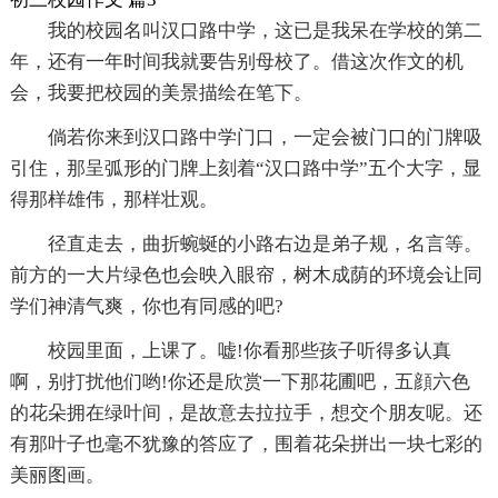
我的校园名叫汉口路中学，这已是我呆在学校的第二
年，还有一年时间我就要告别母校了。借这次作文的机
会，我要把校园的美景描绘在笔下。
倘若你来到汉口路中学门口，一定会被门口的门牌吸
引住，那呈弧形的门牌上刻着“汉口路中学”五个大字，显
得那样雄伟，那样壮观。
径直走去，曲折蜿蜒的小路右边是弟子规，名言等。
前方的一大片绿色也会映入眼帘，树木成荫的环境会让同
学们神清气爽，你也有同感的吧?
校园里面，上课了。嘘!你看那些孩子听得多认真
啊，别打扰他们哟!你还是欣赏一下那花圃吧，五顔六色
的花朵拥在绿叶间，是故意去拉拉手，想交个朋友呢。还
有那叶子也毫不犹豫的答应了，围着花朵拼出一块七彩的
美丽图画。