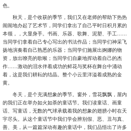
色。
秋天，是个收获的季节，我们又在老师的帮助下热热
闹闹地办起了艺术节，同学们拿出了自己平时日积月累的
本领，，大显身手。书画、乐器、歌舞、泥塑、手工……
当同学们拿着自己专心写出的书法作品；当同学们神采飞
扬地演奏着自己熟悉的乐器；当同学们施展出婀娜的物
资，放出嘹亮的歌喉；当同学们自豪地挥动着自己的杰
作……激动的泪水伴着成功的鲜花与奖杯在舞台中涌动
着，这是我们耕耘的结晶。整个小云里洋溢着成熟的金
黄。
冬天，是个充满想象的季节。窗外，雪花飘飘，屋内
的我们正在举办如火如荼的童话节。我们读童话、画童
话、写童话，无数的气球承载着我的想象的翅膀小时在天
宇尽头。从这个童话节中我们学会辨别假、恶、丑与真、
善、美，从一篇篇深动有趣的童话中，我们品悟出了许多