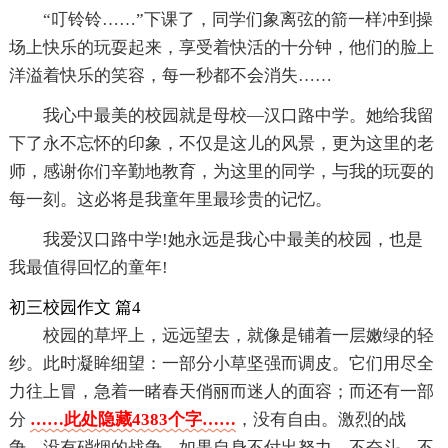
“叮铃铃……”下课了，同学们象离弦的箭一样冲到操
场上快乐的玩耍起来，享受着快活的十分钟，他们的脸上
洋溢着快乐的笑容，每一秒都不会消失……
我心中最美的校园就是母校—汉口路中学。她给我留
下了永不忘怀的印象，不仅是这儿的风景，更为这里的老
师，感谢你们辛勤地教育，为这里的同学，与我的玩耍的
每一刻。这必将是我童年里最珍贵的记忆。
我爱汉口路中学!她永远是我心中最美的校园，也是
我最值得回忆的童年!
初三校园作文 篇4
校园的草坪上，远远望去，就像是铺着一层嫩绿的轻
纱。此时凝眸细望：一部分小草坚强而调皮。它们用尽全
力往上冒，急着一睹春天俏丽而迷人的面容；而还有一部
分
……此处隐藏4383个字……
，没有自由。激烈的战
争，没有硝烟的战争。如果自身不付出努力，不奋斗，不