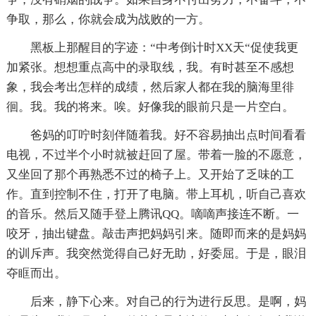
争取，那么，你就会成为战败的一方。
黑板上那醒目的字迹：“中考倒计时XX天“促使我更
加紧张。想想重点高中的录取线，我。有时甚至不感想
象，我会考出怎样的成绩，然后家人都在我的脑海里徘
徊。我。我的将来。唉。好像我的眼前只是一片空白。
爸妈的叮咛时刻伴随着我。好不容易抽出点时间看看
电视，不过半个小时就被赶回了屋。带着一脸的不愿意，
又坐回了那个再熟悉不过的椅子上。又开始了乏味的工
作。直到控制不住，打开了电脑。带上耳机，听自己喜欢
的音乐。然后又随手登上腾讯QQ。嘀嘀声接连不断。一
咬牙，抽出键盘。敲击声把妈妈引来。随即而来的是妈妈
的训斥声。我突然觉得自己好无助，好委屈。于是，眼泪
夺眶而出。
后来，静下心来。对自己的行为进行反思。是啊，妈