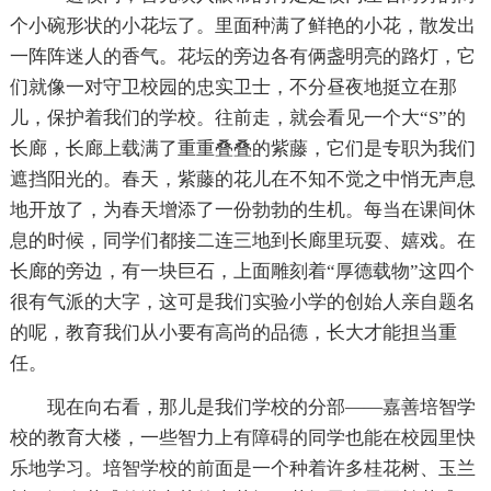
个小碗形状的小花坛了。里面种满了鲜艳的小花，散发出
一阵阵迷人的香气。花坛的旁边各有俩盏明亮的路灯，它
们就像一对守卫校园的忠实卫士，不分昼夜地挺立在那
儿，保护着我们的学校。往前走，就会看见一个大“S”的
长廊，长廊上载满了重重叠叠的紫藤，它们是专职为我们
遮挡阳光的。春天，紫藤的花儿在不知不觉之中悄无声息
地开放了，为春天增添了一份勃勃的生机。每当在课间休
息的时候，同学们都接二连三地到长廊里玩耍、嬉戏。在
长廊的旁边，有一块巨石，上面雕刻着“厚德载物”这四个
很有气派的大字，这可是我们实验小学的创始人亲自题名
的呢，教育我们从小要有高尚的品德，长大才能担当重
任。
现在向右看，那儿是我们学校的分部――嘉善培智学
校的教育大楼，一些智力上有障碍的同学也能在校园里快
乐地学习。培智学校的前面是一个种着许多桂花树、玉兰