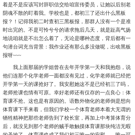
着是不是应该写封辞职信交给咱宣传委员，让她以后别老
阴魂不散的盯着我。学校也是，都初三了还出什么黑板
报？！记得我初二时查初三黑板报，那群人没有一个是准
时出完的。不是可怜兮兮的请求拖后几天，就是趾高气扬
地说咱就是不出怎么着了，无论是哪种态度，背后都有一
句潜台词充当背景：我作业还有那么多没做呢，出啥黑板
报呀~~~
我上面那届的学姐曾在去年开学第一天和我抱怨，说
他们连那个化学老师一面都没有见过，化学老师就已经把
开学第一天的课抢好了。我安慰她这不是已经初三了吗，
老师抢课也情有可原。幸好老师还有仅存的一点良心：体
育课不抢。这也是有原因的。语数外物化的老师倒是想向
体育课下手来着，但我们学校一个体育老师本着大无谓的
牺牲精神把那些老师告到了校长室，再加上中考算体育分
后，就没见到那个老师的贼手敢触摸体育课那块纯洁无暇
的圣地了。体育课也成了我们初三唯一的安慰——唯一可