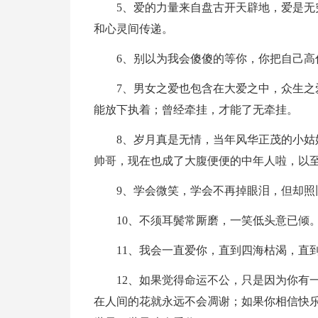
5、爱的力量来自盘古开天辟地，爱是
和心灵间传递。
6、别以为我会傻傻的等你，你把自己高
7、男女之爱也包含在大爱之中，众生
能放下执着；曾经牵挂，才能了无牵挂。
8、岁月真是无情，当年风华正茂的小
帅哥，现在也成了大腹便便的中年人啦，以
9、学会微笑，学会不再掉眼泪，但却照
10、不须耳鬓常厮磨，一笑低头意已倾
11、我会一直爱你，直到四海枯渴，直
12、如果觉得命运不公，只是因为你有
在人间的花就永远不会凋谢；如果你相信快