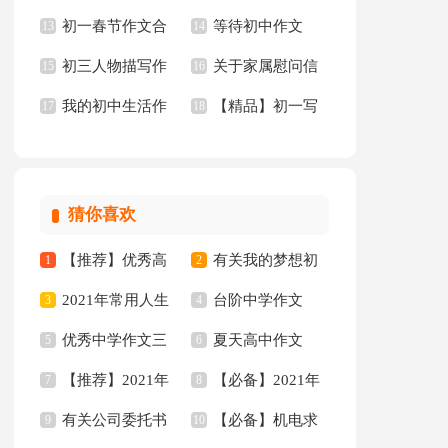
初一春节作文合
等待初中作文
文300字4篇
13
慰问信三篇
14
初三人物描写作
关于家属慰问信
集八篇
15
【精】
16
我的初中生活作
【精品】初一写
文3篇
17
模板8篇
18
文(通用15篇)
景作文300字集锦10
篇
猜你喜欢
【推荐】优秀高
有关我的梦想初
1
2
2021年常用人生
台阶中学作文
中作文集锦六篇
3
二作文集锦六篇
4
优秀中学作文三
夏天高中作文
唯美的句子摘录50句
5
6
【推荐】2021年
【必备】2021年
篇
7
8
有关公司委托书
【必备】机电求
伤感唯美的句子合集
9
唯美句子集合90句
10