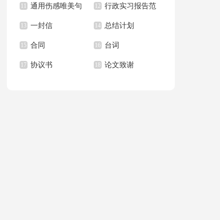
通用伤感唯美句
行政实习报告范
范文九篇
11
职信3篇
12
65句
一封信
总结计划
子合集88条
13
文合集10篇
14
合同
台词
15
16
协议书
论文致谢
17
18