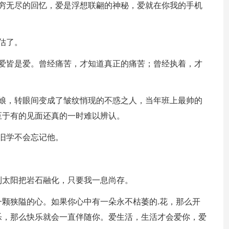
无穷无尽的回忆，爱是浮想联翩的神秘，爱就在你我的手机
估了。
之爱皆是爱。曾经痛苦，才知道真正的痛苦；曾经执着，才
姑娘，转眼间变成了皱纹悄现的不惑之人，当年班上最帅的
至于有的见面还真的一时难以辨认。
旧学不会忘记他。
。
到太阳把岩石融化，只要我一息尚存。
一颗狭隘的心。如果你心中有一朵永不枯萎的.花，那么开
乐，那么快乐就会一直伴随你。爱生活，生活才会爱你，爱