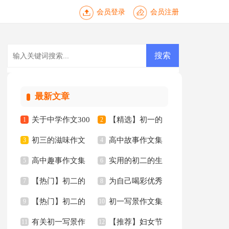
会员登录
会员注册
最新文章
关于中学作文300
【精选】初一的
1
2
初三的滋味作文
高中故事作文集
字三篇
3
作文集合六篇
4
高中趣事作文集
实用的初二的生
锦集十篇
5
锦八篇
6
【热门】初二的
为自己喝彩优秀
合6篇
7
活作文集锦十篇
8
【热门】初二的
初一写景作文集
生活作文集合6篇
9
作文
10
有关初一写景作
【推荐】妇女节
我的作文汇编七篇
11
合九篇
12