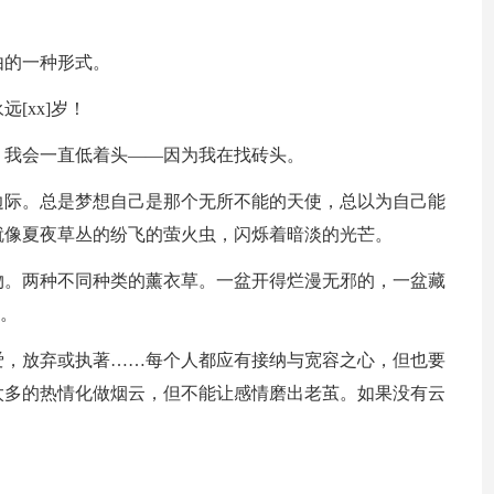
由的一种形式。
[xx]岁！
，我会一直低着头——因为我在找砖头。
边际。总是梦想自己是那个无所不能的天使，总以为自己能
就像夏夜草丛的纷飞的萤火虫，闪烁着暗淡的光芒。
物。两种不同种类的薰衣草。一盆开得烂漫无邪的，一盆藏
"。
爱，放弃或执著……每个人都应有接纳与宽容之心，但也要
太多的热情化做烟云，但不能让感情磨出老茧。如果没有云