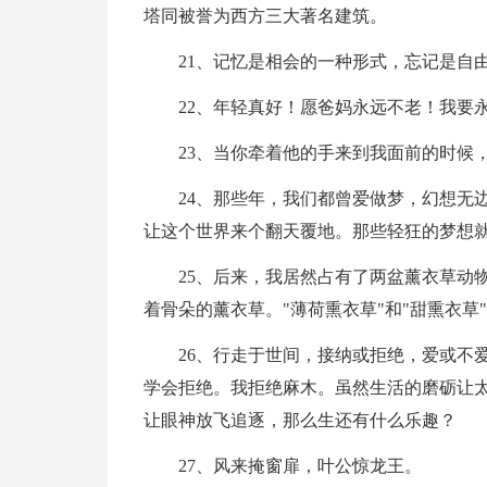
塔同被誉为西方三大著名建筑。
21、记忆是相会的一种形式，忘记是自
22、年轻真好！愿爸妈永远不老！我要永远
23、当你牵着他的手来到我面前的时候
24、那些年，我们都曾爱做梦，幻想无
让这个世界来个翻天覆地。那些轻狂的梦想
25、后来，我居然占有了两盆薰衣草动
着骨朵的薰衣草。"薄荷熏衣草"和"甜熏衣草
26、行走于世间，接纳或拒绝，爱或不
学会拒绝。我拒绝麻木。虽然生活的磨砺让
让眼神放飞追逐，那么生还有什么乐趣？
27、风来掩窗扉，叶公惊龙王。