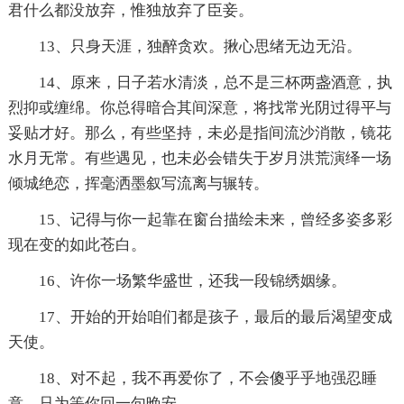
君什么都没放弃，惟独放弃了臣妾。
13、只身天涯，独醉贪欢。揪心思绪无边无沿。
14、原来，日子若水清淡，总不是三杯两盏酒意，执
烈抑或缠绵。你总得暗合其间深意，将找常光阴过得平与
妥贴才好。那么，有些坚持，未必是指间流沙消散，镜花
水月无常。有些遇见，也未必会错失于岁月洪荒演绎一场
倾城绝恋，挥毫洒墨叙写流离与辗转。
15、记得与你一起靠在窗台描绘未来，曾经多姿多彩
现在变的如此苍白。
16、许你一场繁华盛世，还我一段锦绣姻缘。
17、开始的开始咱们都是孩子，最后的最后渴望变成
天使。
18、对不起，我不再爱你了，不会傻乎乎地强忍睡
意，只为等你回一句晚安。