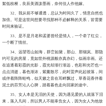
絮低枝桠，良辰美酒泼墨画，奈何佳人作他嫁。
32、我从前不够通透，总认为时间久了，情意自然也
加倍。可是这世间想要寻找那种不必解释的关系，皆需要
时间来验证。
33、是不是月老和孟婆曾经是情人，一个牵了红尘，
一个断了情丝。
34、远望苍山如海，群峦如黛，那山、那烟岚、那隐
约可见的房屋，竟如世外桃源般亦真亦幻，似画非画。还
在追逐着彩霞的光影，霞光却渐行渐远，色彩和光芒也一
点点消逝，暮色渐浓，紫薰散尽，此时蛩声此起彼落，间
或伴着阵阵蛙鸣，似天籁之音在耳畔飘过，草香花香伴着
泥土的芬芳沁人心脾，踏着暮色走向回家的途中。
35、女人本是无泪的天使，因为遇见爱的人就落下泪
来，落入凡间，所以男人不能辜负女人，因为女人为他放