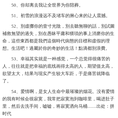
50、你却离去我让全世界为你陪葬。
51、初雪的浪漫远不及堵车的揪心来的让人震撼。
52、別虛擲你的壹寸光陰，別去聽無聊的話，別試圖
補救無望的過失，別在愚昧平庸和猥瑣的事上消磨你的生
命，這些東西都是我們這個時代病態的目標和虛假的理
想。生活吧！過屬於你的奇妙的生活！點滴都別浪費。
53、幸福其实就是一种感觉，一个总觉得很痛苦的
人，往往就是把幸福的底线画得太高的人，期望值太高，
欲望太大，结果与现实产生较大车距，于是痛苦就降临
了。
54、爱情啊，是女人生命中最璀璨的烟花。没有爱情
的我有时候会很寂寞，我常把寂寞泡到咖啡里，喝进肚子
里，然后去洗手间，嘘嘘，将寂寞洒向马桶……出处：拼
时代