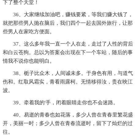
下了整个天堂！
36、大家继续加油吧，赚钱要紧，等我们赚大钱了，
就把那些男人抛在脑后，我们四个一起去国外旅行，让那
些男人在家吃方便面。
37、这么多年我一直一个人在走，走过了人性的背后
和白云苍狗。总以为答案会出现在下一个车站，随后的事
情我不说你也能明白。
38、栀子比众木，人间诚未多。于身色有用，与道气
伤和。红取风霜实，青看雨露柯。无情移得汝，贵在映江
波。
39、牵着我的'手，闭着眼睛走你也不会迷路。
40、易逝的青春也如花落，多少人曾在青春里繁花盛
开，美丽一时；多少人曾在青春流逝时，留下了灿烂的过
往。