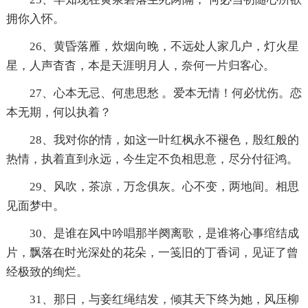
拥你入怀。
26、黄昏落雁，炊烟向晚，不远处人家几户，灯火星
星，人声杳杳，本是天涯明月人，奈何一片归客心。
27、心本无忌、何患思愁 。爱本无情！何必忧伤。恋
本无期，何以执着？
28、我对你的情，如这一叶红枫永不褪色，殷红般的
热情，执着直到永远，今生定不负相思意，尽分付征鸿。
29、风吹，茶凉，万念俱灰。心不变，两地间。相思
见面梦中。
30、是谁在风中吟唱那半阕离歌，是谁将心事绾结成
片，飘落在时光深处的花朵，一笺旧的丁香词，见证了曾
经极致的绚烂。
31、那日，与妾红绳结发，倾其天下终为她，风压柳