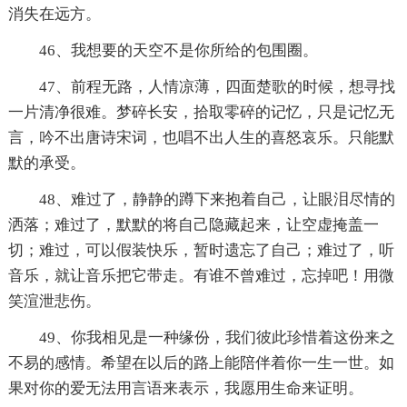
消失在远方。
46、我想要的天空不是你所给的包围圈。
47、前程无路，人情凉薄，四面楚歌的时候，想寻找
一片清净很难。梦碎长安，拾取零碎的记忆，只是记忆无
言，吟不出唐诗宋词，也唱不出人生的喜怒哀乐。只能默
默的承受。
48、难过了，静静的蹲下来抱着自己，让眼泪尽情的
洒落；难过了，默默的将自己隐藏起来，让空虚掩盖一
切；难过，可以假装快乐，暂时遗忘了自己；难过了，听
音乐，就让音乐把它带走。有谁不曾难过，忘掉吧！用微
笑渲泄悲伤。
49、你我相见是一种缘份，我们彼此珍惜着这份来之
不易的感情。希望在以后的路上能陪伴着你一生一世。如
果对你的爱无法用言语来表示，我愿用生命来证明。