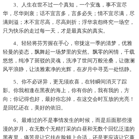
3、人生在世不过一个真知，一个安逸，事不宜尽
华，尽华则衰；话不宜言多，言多必失；情不宜尽满，尽
满则溢；木不宜尽高，尽高则折；浮华哀怨终究一场空，
只为快乐的走过每一天，才是最真实的真实。
4、轻轻将芬芳握在手心，帘拢这一季的清梦，优雅
轻曼的姿态，飘舞起一场梦里的安然。飘零的闲情，千载
悠悠，纯净了斑驳的灵魂，洗净了世间万般沧桑，让微澜
风平浪静，让淡雅素净的光辉，在岁月中寻觅一处恬静。
5、你不必讶异，更无须欢喜，在转瞬间消灭了踪
影。你我相逢在黑夜的海上，你有你的，我有我的，方
向；你记得也好，最好你忘掉，在这交会时互放的光亮！
是回忆还在，美好的依旧。
6、最难过的不是事情发生的时候，而是后面那些漫
漫的岁月，在无数个无精打采的白昼和无数个回忆泛滥的
黑夜里，痛苦是让它挂在脸颊上合适，还是更应该让它蔓