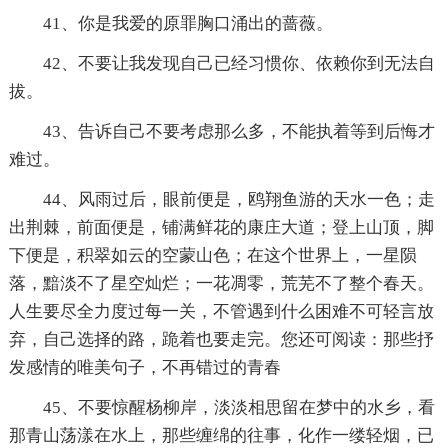
41、你是我爱的原罪胸口涌出的蔷薇。
42、不要让我发现自己已经习惯你、依赖你到无法自
拔。
43、告诉自己不要考虑那么多，不能执着等到后悔才
难过。
44、风雨过后，眼前便是，鸥翔鱼游的天水一色；走
出荆棘，前面便是，铺满鲜花的康庄大道；登上山顶，脚
下便是，积翠如云的空蒙山色；在这个世界上，一星陨
落，黯淡不了星空灿烂；一花凋零，荒芜不了整个春天。
人生要尽全力度过每一关，不管遇到什么困难不可轻言放
弃，自己选择的路，跪着也要走完。您还可阅读：那些抒
发感情的唯美句子，不再错过的青春
45、不要惊醒杨柳岸，淡淡相思留在梦中的水乡，看
那青山荡漾在水上，那些缠绵的往事，化作一缕轻烟，已