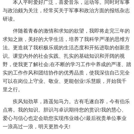
本人平时爱好广泛，喜爱音乐，运动等。同时对军事
与政治颇为关注，经常买关于军事和政治方面的报纸杂志
研读。
伴随着青春的激情和求知的欲望，我即将走完三年的
求知之旅，美好的大学生活，培养了我科学严谨的思维方
法。更造就了我积极乐观的生活态度和开拓进取的创新意
识。课堂内外的社会实践、扎实的基础知识和开阔的视
野，使我更了解社会;在不断的学习工作中养成的严谨、踏
实的工作作风和团结协作的优秀品质，使我深信自己完全
可以在岗位上守业、敬业、更能创业!乐慧眼，开始我千
里之行。
疾风知劲草，路遥知马力。古有毛遂自荐，今有伯乐
点将。我的知识、胆识与卓识期待您的赏识!我的慧心、
爱心与信心也定会助您实现伟业雄心!最后祝贵单位事业
一浪高过一浪，明天更胜今天!