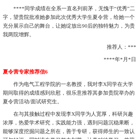
****同学成绩在全系一直名列前茅，无愧于“优秀”二
字，望贵院批准她参加此次优秀大学生夏令营，给她一个
充分展示自己的舞台，让她绽放出90后的独特魅力，为贵
我两院增辉。
推荐人：***
****年*月*日
夏令营专家推荐信6
作为电气工程学院的一名教授，我对李X同学在大学
期间取得的成绩感到欣慰，很乐意推荐其参加贵院举办的
夏令营活动/面试研究生。
在与其接触过程中发现李X同学为人宽厚，科研兴趣
浓厚，热爱学术研究，实践能力强，遇到问题沉稳果断，
能够深度挖掘问题之所在，善于专研，获得师生的一致认