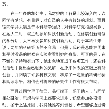
赏。
在一年多的相处中，我对她的了解是比较深入的，该
同学有梦想、有目标，对自己的人生有较好的规划。而且
该同学并未满足于本科所学知识，对科学研究很感兴趣，
在她大二时，就主动参加科技创新活动，在修满创新研修
的学分后，大三再次参加科技创新活动。对于本科生来
说，两年的科研经历并不容易，但是，我还是总能在周末
和平时没课的时候在实验室看到她的身影。可喜的是，在
不懈的坚持和努力下，她出色地完成了各项工作，还在科
创活动中提出自己独到的见解，在原来体系的基础上有所
创新，并阅读了许多科技文献，积累了一定量的科研经验
和阅读水平。相信会对将来的研究生工作有很大帮助。
而且该同学严于律己、品行端正、乐于助人，与同学
相处融洽，思想与学习上都要求进步，积极参加各项活
动。鉴于上述原因，我将她推荐到贵校，希望能够通过贵