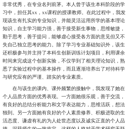
非常优秀，在专业名列前茅。本人曾于该生本科阶段的学
习中，担任其xx，xx课程的授课教师。在此过程中，我发
现该生有扎实的专业知识，并能灵活运用所学的基本理论
知识，自主学习能力强，善于接受新生事物，思维敏捷，
勤于思考，善于提问，能够虚心接受各方面的意见但又不
失自己独立思考的能力。除了学习专业基础知识外，该生
还积极参与并主持了本科生创新训练计划项目，利用课余
时间来完成这个创新实验，不仅学到了相关理论知识，熟
悉了实验过程中的基本操作，而且逐渐培养出了对待科学
与研究应有的严谨、踏实的专业素质。
在与该生的课内、课外频繁的接触中，我发现了她在
个人品质方面的优秀表现。一方面她很乐观，善于交流，
有良好的总结分析能力和文字表达能力，思维活跃，想法
独到。另一方面她有良好的个人素质修养、积极进取的生
活态度、谦虚有礼的为人处世态度以及诚实正直的个人品
德，深获师生的一致肯定，这样的人格对于学术研究无疑