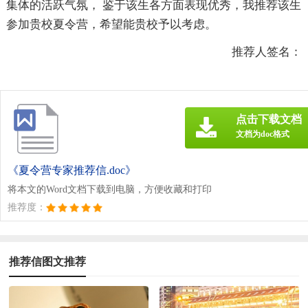
集体的活跃气氛， 鉴于该生各方面表现优秀，我推荐该生
参加贵校夏令营，希望能贵校予以考虑。
推荐人签名：
点击下载文档
文档为doc格式
《夏令营专家推荐信.doc》
将本文的Word文档下载到电脑，方便收藏和打印
推荐度：
推荐信图文推荐