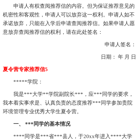
申请人有权查阅推荐信的内容。但为保证推荐意见的
机密性和客观性，申请人可以放弃这一权利。申请人如不
承诺放弃，只能在入学后申请查阅推荐信。如果申请人愿
意放弃查阅推荐信的权利，请在此处签名：
申请人签名：
日期： 年 月 日
夏令营专家推荐信5
*****学院：
我是***大学**学院副院长***，应***同学的要求，
我本着实事求是、认真负责的态度推荐***同学参加贵院
环境管理专业优秀大学生夏令营。
一、 ***同学的基本情况
****同学是***省***县人，于20xx年进入****大学