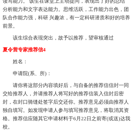
读写能力。 该生在课堂上主动提问，表现出了好的总结
分析能力和文字表达能力。思维活跃，工作能力出色，团
队合作能力强，科研 兴趣浓，有一定科研潜质和好的培养
前景。
该生综合表现突出，故予以推荐，望审核通过
夏令营专家推荐信4
姓名：
申请院(系、所)：
请你将这部分内容填好后，与自备的推荐信信封一同
交给推荐人，并请推荐人将写好的推荐信装入信封后密
封，在封口骑缝处签字后交还你。推荐意见必须由推荐人
独自填写。如发现申请人参与填写推荐意见，将取消其资
格。推荐信应随其它申请材料于6月22日之前寄(或送)达我
校。