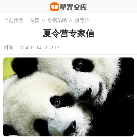
>
>
当前位置：
首页
条据信函
推荐信
夏令营专家信
时间：2024-07-14 22:22:13