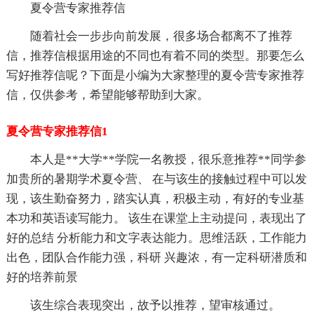
夏令营专家推荐信
随着社会一步步向前发展，很多场合都离不了推荐
信，推荐信根据用途的不同也有着不同的类型。那要怎么
写好推荐信呢？下面是小编为大家整理的夏令营专家推荐
信，仅供参考，希望能够帮助到大家。
夏令营专家推荐信1
本人是**大学**学院一名教授，很乐意推荐**同学参
加贵所的暑期学术夏令营、 在与该生的接触过程中可以发
现，该生勤奋努力，踏实认真，积极主动，有好的专业基
本功和英语读写能力。 该生在课堂上主动提问，表现出了
好的总结 分析能力和文字表达能力。思维活跃，工作能力
出色，团队合作能力强，科研 兴趣浓，有一定科研潜质和
好的培养前景
该生综合表现突出，故予以推荐，望审核通过。