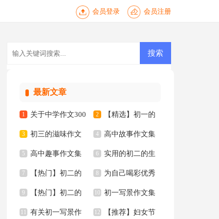
会员登录
会员注册
最新文章
关于中学作文300
【精选】初一的
1
2
初三的滋味作文
高中故事作文集
字三篇
3
作文集合六篇
4
高中趣事作文集
实用的初二的生
锦集十篇
5
锦八篇
6
【热门】初二的
为自己喝彩优秀
合6篇
7
活作文集锦十篇
8
【热门】初二的
初一写景作文集
生活作文集合6篇
9
作文
10
有关初一写景作
【推荐】妇女节
我的作文汇编七篇
11
合九篇
12