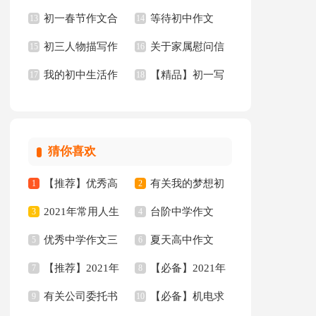
初一春节作文合
等待初中作文
文300字4篇
13
慰问信三篇
14
初三人物描写作
关于家属慰问信
集八篇
15
【精】
16
我的初中生活作
【精品】初一写
文3篇
17
模板8篇
18
文(通用15篇)
景作文300字集锦10
篇
猜你喜欢
【推荐】优秀高
有关我的梦想初
1
2
2021年常用人生
台阶中学作文
中作文集锦六篇
3
二作文集锦六篇
4
优秀中学作文三
夏天高中作文
唯美的句子摘录50句
5
6
【推荐】2021年
【必备】2021年
篇
7
8
有关公司委托书
【必备】机电求
伤感唯美的句子合集
9
唯美句子集合90句
10