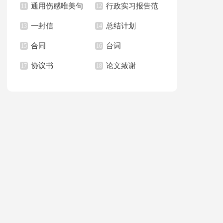
通用伤感唯美句
行政实习报告范
范文九篇
11
职信3篇
12
65句
一封信
总结计划
子合集88条
13
文合集10篇
14
合同
台词
15
16
协议书
论文致谢
17
18