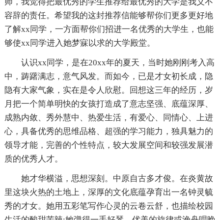
师，我觉得把最优秀的学生推荐给最优秀的大学是我义不
容辞的责任。希望我的这封推荐信能够帮你们更多更好地
了解xx同学，一方面帮你们招进一名优秀的大学生，也能
够使xx同学进入她梦寐以求的大学殿堂。
认识xx同学，是在20xx年的夏天，当时她刚刚考入高
中，踌躇满志，意气风发。而如今，已是才女初长成，隐
隐有大家气象，实在是令人欣慰。回想这三年的经历，岁
月把一个简单明快的女孩打造成了意志坚强、底蕴深厚、
成熟内敛、秀外慧中、热爱生活，有爱心、同情心、上进
心，具备优秀的思维品格、超强的学习能力，独具魅力的
领导才能，完善的个性特点，较大发展空间和较强发展潜
质的优秀人才。
她才华横溢，思想深刻。中原自古多才俊。在炎黄故
里这块火热的土地上，深厚的文化底蕴孕育出一名钟灵毓
秀的才女。她用五彩笔写作心灵的云卷云舒，也描绘校园
生活的酸甜苦辣;她弹得一手好琴，优美的旋律或渔舟唱晚