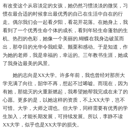
有改变这个从容淡定的女孩，她仍然习惯淡淡的微笑，习
惯在最合适的时候拿出最优秀的自己在生活中自在的行
走。偶尔我们会一起看夕阳，看花开花落。在她身上，我
看到了一个优秀生命个体的成长，看到年轻生命蓬勃的生
机、热烈的色彩，她像一个美丽的.蝴蝶在我身边破茧而
出，那夺目的光华令我眩晕、颤栗和感动。于是知道，作
为她的老师，我是幸福的，幸运的。三年教书生涯，她成
了我身边最美的风景。
她的志向是XX大学。许多年前，我也曾经对那所大
学充满了向往，韶华不再，想起不过唏嘘。而现在，因为
有她，那熄灭的火重新燃起，我希望她帮我完成在未了的
心愿。更多的是，以她这样的资质，不上XX大学，岂不
可惜。大学，大师之谓也。但大学，同样需要有优秀的学
生加入，才能长期发展，可持续发展。所以，李静不读
XX大学，似乎也是XX大学的损失。