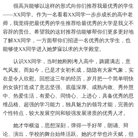
很高兴能够以这样的形式向你们推荐我最优秀的学生
——XX同学。作为一名看着XX同学一步步成长的高中老
师，我觉得把最优秀的学生推荐给最优秀的大学是我义不
容辞的责任。希望我的这封推荐信能够帮你们更多更好地
了解XX同学，一方面帮你们招进一名优秀的大学生，也
能够使XX同学进入她梦寐以求的大学殿堂。
认识XX同学，当时她刚刚考入高中，踌躇满志，意
气风发。而如今，已是才女初长成，隐隐有大家气象，实
在是令人欣慰。回想这三年的经历，岁月把一个简单明快
的女孩打造成了意志坚强、底蕴深厚、成熟内敛、秀外慧
中、热爱生活，有爱心、同情心、上进心，具备优秀的思
维品格、超强的学习能力，独具魅力的领导才能，完善的
个性特点，较大发展空间和较强发展潜质的优秀人才。
她才华横溢，思想深刻，弹得一手好琴，朗诵、辩
论、演出，学校的舞台始终活跃。她的才华也许天赋，但