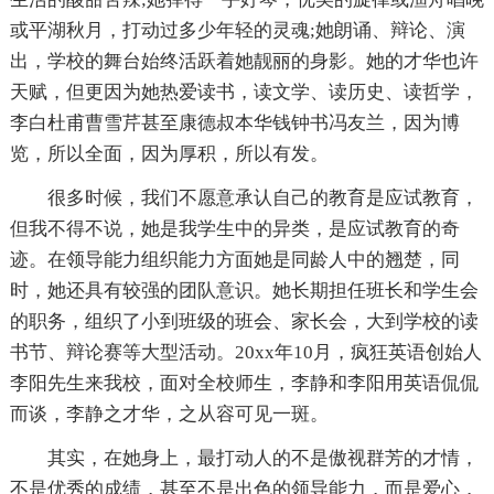
或平湖秋月，打动过多少年轻的灵魂;她朗诵、辩论、演
出，学校的舞台始终活跃着她靓丽的身影。她的才华也许
天赋，但更因为她热爱读书，读文学、读历史、读哲学，
李白杜甫曹雪芹甚至康德叔本华钱钟书冯友兰，因为博
览，所以全面，因为厚积，所以有发。
很多时候，我们不愿意承认自己的教育是应试教育，
但我不得不说，她是我学生中的异类，是应试教育的奇
迹。在领导能力组织能力方面她是同龄人中的翘楚，同
时，她还具有较强的团队意识。她长期担任班长和学生会
的职务，组织了小到班级的班会、家长会，大到学校的读
书节、辩论赛等大型活动。20xx年10月，疯狂英语创始人
李阳先生来我校，面对全校师生，李静和李阳用英语侃侃
而谈，李静之才华，之从容可见一斑。
其实，在她身上，最打动人的不是傲视群芳的才情，
不是优秀的成绩，甚至不是出色的领导能力，而是爱心，