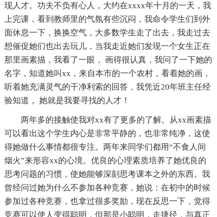
现人才。功夫不负有心人，大约在xxxx年十月的一天，我
上完课，看到教师里的气氛有些沉闷，我命令学生们到外
面休息一下，换换空气，大多数学生走了出去，我走过去
想催促她们也出去玩儿，当我走近她们发现一个女生正在
那里画素描，我看了一眼， 画得很认真，我问了一下她的
名字，知道她叫xx，来自本市的一个农村，看着她的画，
听着她充满灵气的干净利索的回答，我凭近20年班主任经
验知道， 她就是我要寻找的人才！
两年多的接触使我对xx有了更多的了解。从xx画素描
可以看出这个学生内心是非常平静的，也非常纯净，这使
得她做什么事情都很专注。两年来同学们都用“不食人间
烟火”来形容xx的心境。优良的心理素质培养了她优良的
思考问题的习惯，使她能够深刻思考课本之外的东西。我
曾经问过她为什么不参加各种竞赛，她说：在初中的时候
参加过各种竞赛，也拿过很多奖励，现在反思一下，觉得
竞赛可以使人变得聪明，但那是小聪明，走捷径，与真正