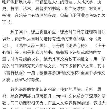
输知识拓展眼界、书籍垫起人生的道理，大凡文学、历
史、哲学、艺术、科普类的书籍，都广泛涉猎，对绘画、
书法、音乐等也有浓厚的兴趣，曾获电子琴业余考级九级
证书。
到了高中，课业负担加重，课余时间除了疏理科目知
识外，仍挤出大量时间进行有选择的重点阅读，像《史
记》、《易中天品三国》、于丹的《论语心得》、《庄子
心得》等，都是其喜读的书。每每写下评析或感悟的文
章，时有灵感的火花。她尤其喜欢余秋雨的散文，用一学
期的时间阅读完其六部散文集，写下多篇评析文章，其中
《言行秋雨》一篇，被推荐参加“语文报杯”全国中学作文
大赛，获省级特等奖。
较为深厚的文化知识积淀，使她的理解、分析、思
辩、综合运用能力显著提升，为学好文化奠定了深厚的基
础，门门功课都很优秀，而且人文修养得到加强，养成大