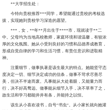
**大学招生处：
今特向贵校推荐***同学，希望能通过贵校的考核选
拔，实现她到贵校学习深造的愿望。
***，女，**年**月出生于****市，现就读于**二
中。父母均为当地高校教师，家庭环境和谐温馨，有较浓
厚的文化氛围。她从小受到良好的习惯和品德养成教育，
形成自觉自律的学习和生活习惯，有责任意识和进取精
神。
注重细节，做事执著是该生最大的特点。她能坚守态
度决定一切、细节决定成功的信条，做事不苛求尽善尽
美，但决不半途而废。凡事能从大处着眼，又能量力而
行，决不好高骛远。做事能从细节入手，决不草率了之，
故生活和学习都能井井有条，并能持之以恒。
该生从小喜欢读书，自号“书虫“。从小家长就向她灌